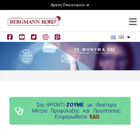
Άμεση Επικοινωνία
GR
ΤΟ Μ Η Ν Υ Μ Α ΣΑΣ
Το
«κάλεσμα»
στην επικοινωνία μας
Σας ΦΡΟΝΤΙ-
ΖΟΥΜΕ
με Ιδιαίτερα
Μέτρα Προφύλαξης και Προστασίας.
Ενημερωθείτε
ΕΔΩ