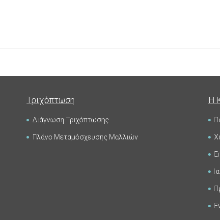
Τριχόπτωση
Η 
Διάγνωση Τριχόπτωσης
Π
Πλάνο Μεταμόσχευσης Μαλλιών
Χ
Ε
Ι
Π
Ε