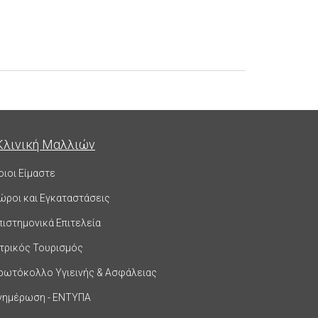
Κλινική Μαλλιών
οιοι Είμαστε
ώροι και Εγκαταστάσεις
πιστημονικά Επιτελεία
ατρικός Τουρισμός
ρωτόκολλο Υγιεινής & Ασφάλειας
νημέρωση - ΕΝΤΥΠΑ