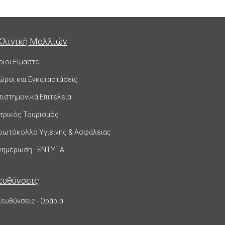
Κλινική Μαλλιών
οιοι Είμαστε
ώροι και Εγκαταστάσεις
πιστημονικά Επιτελεία
ατρικός Τουρισμός
ρωτόκολλο Υγιεινής & Ασφάλειας
νημέρωση - ΕΝΤΥΠΑ
ευθύνσεις
ιευθύνσεις - Ωράρια