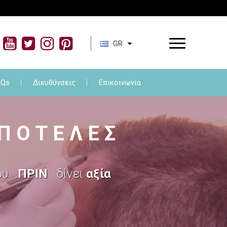
τωση
FAQs
Διευθύνσεις
Επικοινωνία
GR
AQs
Διευθύνσεις
Επικοινωνία
 Ο Τ Ε Λ Ε Σ
ου
ΠΡΙΝ
δίνει
αξία