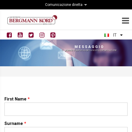
Comunicazione diretta
IT
M E S S A G G I O
Il
punto
di partenza della nostra comunicazione
First Name
*
Surname
*