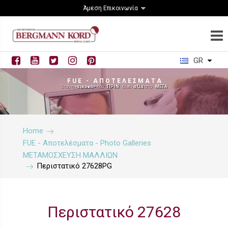
Άμεση Επικοινωνία
GR
F U E - Α Π Ο Τ Ε Λ Ε Σ Μ Α Τ Α
Όταν η
«εικόνα»
του
ΠΡΙΝ
δίνει
αξία
στο
ΜΕΤΑ
Home
FUE - Αποτελέσματα - Photo Galleries
ΜΕΤΑΜΟΣΧΕΥΣΗ ΜΑΛΛΙΩΝ
Περιστατικό 27628PG
Περιστατικό 27628