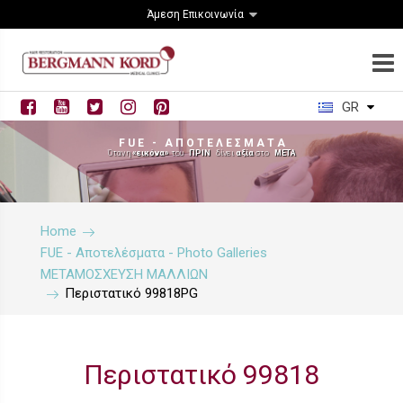
Άμεση Επικοινωνία
GR
F U E - Α Π Ο Τ Ε Λ Ε Σ Μ Α Τ Α
Όταν η
«εικόνα»
του
ΠΡΙΝ
δίνει
αξία
στο
ΜΕΤΑ
Home
FUE - Αποτελέσματα - Photo Galleries
ΜΕΤΑΜΟΣΧΕΥΣΗ ΜΑΛΛΙΩΝ
Περιστατικό 99818PG
Περιστατικό 99818