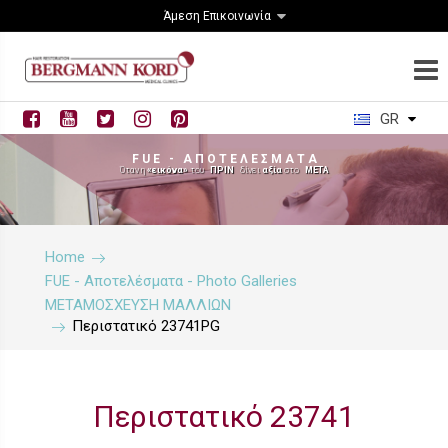
Άμεση Επικοινωνία
GR
F U E - Α Π Ο Τ Ε Λ Ε Σ Μ Α Τ Α
Όταν η
«εικόνα»
του
ΠΡΙΝ
δίνει
αξία
στο
ΜΕΤΑ
Home
FUE - Αποτελέσματα - Photo Galleries
ΜΕΤΑΜΟΣΧΕΥΣΗ ΜΑΛΛΙΩΝ
Περιστατικό 23741PG
Περιστατικό 23741