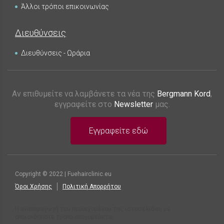
Άλλοι τρόποι επικοινωνίας
Διευθύνσεις
Διευθύνσεις - Ωράρια
Αν επιθυμείτε να λαμβάνετε τα νέα της
Bergmann Kord
,
εγγραφείτε στο
Newsletter
μας.
Εγγραφείτε εδώ
Copyright © 2022 | Fuehairclinic.eu
Όροι Χρήσης
Πολιτική Απορρήτου
Η αναπαραγωγή του περιεχομένου της ιστοσελίδας με
οποιονδήποτε τρόπο απαγορεύεται