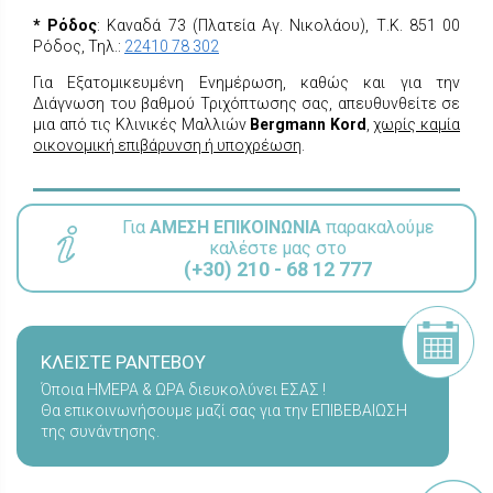
* Ρόδος
: Καναδά 73 (Πλατεία Αγ. Νικολάου), Τ.Κ. 851 00
Ρόδος, Τηλ.:
22410 78 302
Για Εξατομικευμένη Ενημέρωση, καθώς και για την
Διάγνωση του βαθμού Τριχόπτωσης σας, απευθυνθείτε σε
μια από τις Κλινικές Μαλλιών
Bergmann Kord
,
χωρίς καμία
οικονομική επιβάρυνση ή υποχρέωση
.
Για
ΑΜΕΣΗ ΕΠΙΚΟΙΝΩΝΙΑ
παρακαλούμε
καλέστε μας στο
(+30) 210 - 68 12 777
ΚΛΕΙΣΤΕ ΡΑΝΤΕΒΟΥ
Όποια ΗΜΕΡΑ & ΩΡΑ διευκολύνει ΕΣΑΣ !
Θα επικοινωνήσουμε μαζί σας για την ΕΠΙΒΕΒΑΙΩΣΗ
της συνάντησης.