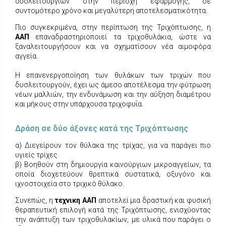
δυσλειτουργιών στην περιοχή εφαρμογής, σε
συντομότερο χρόνο και μεγαλύτερη αποτελεσματικότητα.
Πιο συγκεκριμένα, στην περίπτωση της Τριχόπτωσης, η
ΑΑΠ
επαναδραστηριοποιεί τα τριχοθυλάκια, ώστε να
ξαναλειτουργήσουν και να σχηματίσουν νέα αιμοφόρα
αγγεία.
Η επανενεργοποίηση των θυλάκων των τριχών που
δυσλειτουργούν, έχει ως άμεσο αποτέλεσμα την φύτρωση
νέων μαλλιών, την ενδυνάμωση και την αύξηση διαμέτρου
και μήκους στην υπάρχουσα τριχοφυΐα.
Δράση σε δύο άξονες κατά της Τριχόπτωσης
α) Διεγείρουν τον θύλακα της τρίχας, για να παράγει πιο
υγιείς τρίχες.
β) Βοηθούν στη δημιουργία καινούργιων μικροαγγείων, τα
οποία διοχετεύουν θρεπτικά συστατικά, οξυγόνο και
ιχνοστοιχεία στο τριχικό θύλακο.
Συνεπώς, η
τεχνικη ΑΑΠ
αποτελεί μια δραστική και φυσική
θεραπευτική επιλογή κατά της Τριχόπτωσης, ενισχύοντας
την ανάπτυξη των τριχοθυλακίων, με υλικά που παράγει ο