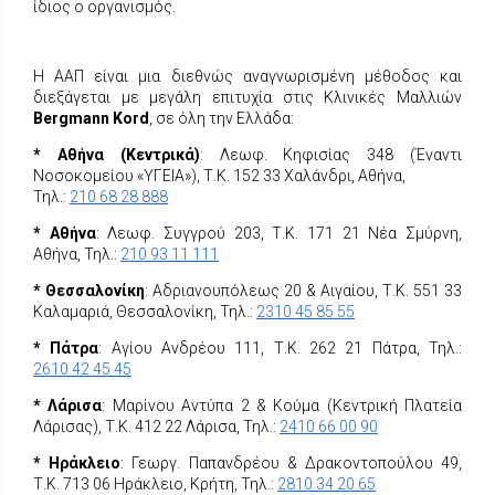
ίδιος ο οργανισμός.
Η ΑΑΠ
είναι μια διεθνώς αναγνωρισμένη μέθοδος και
διεξάγεται με μεγάλη επιτυχία στις Κλινικές Μαλλιών
Bergmann Kord
, σε όλη την Ελλάδα:
* Αθήνα (Κεντρικά)
: Λεωφ. Κηφισίας 348 (Έναντι
Νοσοκομείου «ΥΓΕΙΑ»), Τ.Κ. 152 33 Χαλάνδρι, Αθήνα,
Τηλ.:
210 68 28 888
* Αθήνα
: Λεωφ. Συγγρού 203, Τ.Κ. 171 21 Νέα Σμύρνη,
Αθήνα, Τηλ.:
210 93 11 111
* Θεσσαλονίκη
: Αδριανουπόλεως 20 & Αιγαίου, Τ.Κ. 551 33
Καλαμαριά, Θεσσαλονίκη, Τηλ.:
2310 45 85 55
* Πάτρα
: Αγίου Ανδρέου 111, Τ.Κ. 262 21 Πάτρα, Τηλ.:
2610 42 45 45
* Λάρισα
: Μαρίνου Αντύπα 2 & Κούμα (Κεντρική Πλατεία
Λάρισας), Τ.Κ. 412 22 Λάρισα, Τηλ.:
2410 66 00 90
* Ηράκλειο
: Γεωργ. Παπανδρέου & Δρακοντοπούλου 49,
Τ.Κ. 713 06 Ηράκλειο, Κρήτη, Τηλ.:
2810 34 20 65