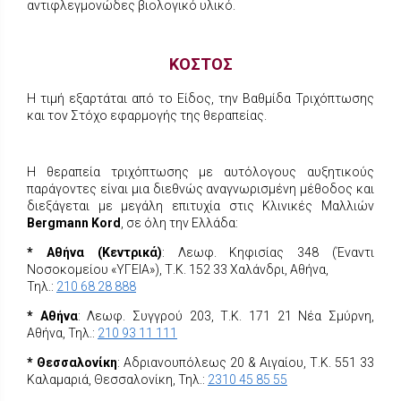
αντιφλεγμονώδες βιολογικό υλικό.
ΚΟΣΤΟΣ
Η τιμή εξαρτάται από το Είδος, την Βαθμίδα Τριχόπτωσης
και τον Στόχο εφαρμογής της θεραπείας.
Η θεραπεία τριχόπτωσης με αυτόλογους αυξητικούς
παράγοντες
είναι μια διεθνώς αναγνωρισμένη μέθοδος και
διεξάγεται με μεγάλη επιτυχία στις Κλινικές Μαλλιών
Bergmann Kord
, σε όλη την Ελλάδα:
* Αθήνα (Κεντρικά)
: Λεωφ. Κηφισίας 348 (Έναντι
Νοσοκομείου «ΥΓΕΙΑ»), Τ.Κ. 152 33 Χαλάνδρι, Αθήνα,
Τηλ.:
210 68 28 888
* Αθήνα
: Λεωφ. Συγγρού 203, Τ.Κ. 171 21 Νέα Σμύρνη,
Αθήνα, Τηλ.:
210 93 11 111
* Θεσσαλονίκη
: Αδριανουπόλεως 20 & Αιγαίου, Τ.Κ. 551 33
Καλαμαριά, Θεσσαλονίκη, Τηλ.:
2310 45 85 55