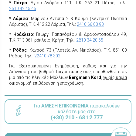
* Πάτρα
: Αγίου Ανδρέου 111, Τ.Κ. 262 21 Πάτρα, Τηλ.:
2610 42 45 45
* Λάρισα
: Μαρίνου Αντύπα 2 & Κούμα (Κεντρική Πλατεία
Λάρισας), Τ.Κ. 412 22 Λάρισα, Τηλ.:
2410 66 00 90
* Ηράκλειο
: Γεωργ. Παπανδρέου & Δρακοντοπούλου 49,
Τ.Κ. 713 06 Ηράκλειο, Κρήτη, Τηλ.:
2810 34 20 65
* Ρόδος
: Καναδά 73 (Πλατεία Αγ. Νικολάου), Τ.Κ. 851 00
Ρόδος, Τηλ.:
22410 78 302
Για Εξατομικευμένη Ενημέρωση, καθώς και για την
Διάγνωση του βαθμού Τριχόπτωσης σας, απευθυνθείτε σε
μια από τις Κλινικές Μαλλιών
Bergmann Kord
,
χωρίς καμία
οικονομική επιβάρυνση ή υποχρέωση
.
Για
ΑΜΕΣΗ ΕΠΙΚΟΙΝΩΝΙΑ
παρακαλούμε
καλέστε μας στο
(+30) 210 - 68 12 777