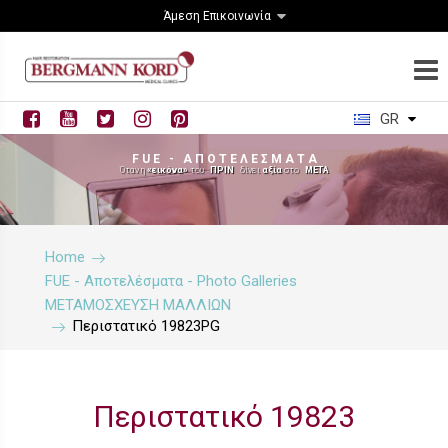
Άμεση Επικοινωνία
GR
F U E - Α Π Ο Τ Ε Λ Ε Σ Μ Α Τ Α
Όταν η
«εικόνα»
του
ΠΡΙΝ
δίνει
αξία
στο
ΜΕΤΑ
Home
FUE - Αποτελέσματα - Photo Galleries
ΜΕΤΑΜΟΣΧΕΥΣΗ ΜΑΛΛΙΩΝ
Περιστατικό 19823PG
Περιστατικό 19823