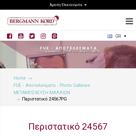
Άμεση Επικοινωνία
GR
F U E - Α Π Ο Τ Ε Λ Ε Σ Μ Α Τ Α
Όταν η
«εικόνα»
του
ΠΡΙΝ
δίνει
αξία
στο
ΜΕΤΑ
Home
FUE - Αποτελέσματα - Photo Galleries
ΜΕΤΑΜΟΣΧΕΥΣΗ ΜΑΛΛΙΩΝ
Περιστατικό 24567PG
Περιστατικό 24567