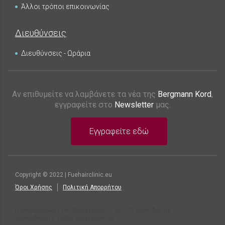
Άλλοι τρόποι επικοινωνίας
Διευθύνσεις
Διευθύνσεις - Ωράρια
Αν επιθυμείτε να λαμβάνετε τα νέα της
Bergmann Kord
,
εγγραφείτε στο
Newsletter
μας.
Εγγραφείτε εδώ
Copyright © 2022 | Fuehairclinic.eu
Όροι Χρήσης
Πολιτική Απορρήτου
Η αναπαραγωγή του περιεχομένου της ιστοσελίδας με
οποιονδήποτε τρόπο απαγορεύεται