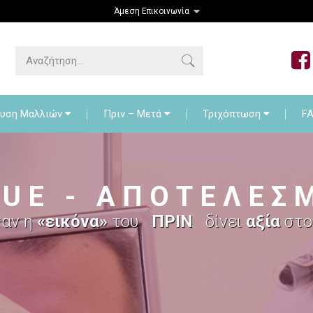
Άμεση Επικοινωνία
Μεταμόσχευση Μαλλιών
Πριν – Μετά
Τριχόπ
υση Μαλλιών
Πριν – Μετά
Τριχόπτωση
F
 U E - Α Π Ο Τ Ε Λ Ε Σ 
αν η
«εικόνα»
του
ΠΡΙΝ
δίνει
αξία
στ