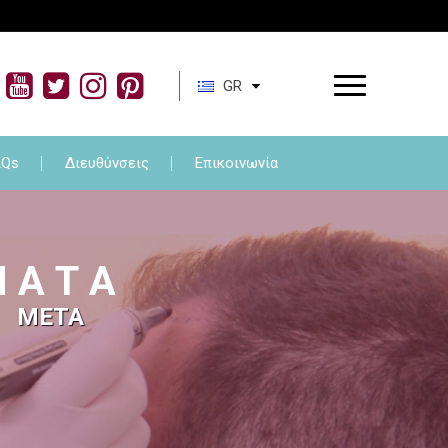
τωση
FAQs
Διευθύνσεις
Επικοινωνία
GR
AQs
Διευθύνσεις
Επικοινωνία
Μ Α Τ Α
ο
ΜΕΤΑ