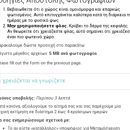
Βεβαιωθείτε ότι ο χώρος είναι ομοιόμορφα και επαρκώς
φωτισμένος. Αυτό επιτυγχάνεται καλύτερα κατά τη διάρκεια τ
ημέρας με το φυσικό φως.
Μην χρησιμοποιήσετε φλας.
Κρύβει το δέρμα της κεφαλής.
Αν θεωρείτε ότι χρειάζεστε φλας, αυτό σημαίνει ότι χρειάζεσ
έναν πιο φωτεινό χώρο.
αρακαλούμε δώστε προσοχή στο παρακάτω:
έγιστο μέγεθος αρχείων:
5 MB ανά φωτογραφία
.
ease fill out the form on the previous page.
ι χρειάζεται να γνωρίζετε
ρόνος υποβολής:
Περίπου 3 λεπτά
ατά κανόνα, αξιολογούμε το αίτημά σας και σας παρέχουμε μία
ρχική εκτίμηση σε διάστημα 2 έως 4 εργάσιμων ημερών.
α σας ενημερώσουμε σχετικά με:
Το αν είστε «κατάλληλος» υποψήφιος για Μεταμόσχευση