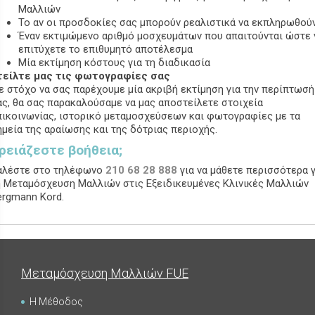
Μαλλιών
Το αν οι προσδοκίες σας μπορούν ρεαλιστικά να εκπληρωθού
Έναν εκτιμώμενο αριθμό μοσχευμάτων που απαιτούνται ώστε 
επιτύχετε το επιθυμητό αποτέλεσμα
Μία εκτίμηση κόστους για τη διαδικασία
τείλτε μας τις φωτογραφίες σας
ε στόχο να σας παρέχουμε μία ακριβή εκτίμηση για την περίπτωσή
ας, θα σας παρακαλούσαμε να μας αποστείλετε στοιχεία
πικοινωνίας, ιστορικό μεταμοσχεύσεων και φωτογραφίες με τα
ημεία της αραίωσης και της δότριας περιοχής.
ρειάζεστε βοήθεια;
αλέστε στο τηλέφωνο
210 68 28 888
για να μάθετε περισσότερα γ
η Μεταμόσχευση Μαλλιών στις Εξειδικευμένες Κλινικές Μαλλιών
ergmann Kord.
Μεταμόσχευση Μαλλιών FUE
Η Μέθοδος