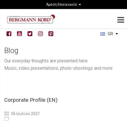
Άμεση Επικοινωνία
GR
Blog
Our everyday thoughts are presented here
Music, video presentations, photo-shootings and more
Corporate Profile (EN)
06 Ιουλίου 2021