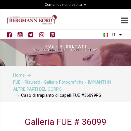
Comunicazione diretta
IT
F U E - R I S U L T A T I
Quando il tuo
"prima di"
lo stato dà valore al tuo
"dopo"
...
Home
FUE - Risultati - Gallerie Fotografiche - IMPIANTI IN
ALTRE PARTI DEL CORPO
Caso di trapianto di capelli FUE #36099PG
Galleria FUE # 36099