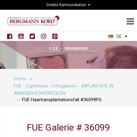
Direkte Kommunikation
DE
F U E - ERGEBNISSE
Wenn dein
"Vor"
Status verleiht Ihrem Wert
"nach"
...
Home
FUE - Ergebnisse - Fotogalerien - IMPLANTATE IN
ANDEREN KÖRPERTEILEN
FUE Haartransplantationsfall #36099PG
FUE Galerie # 36099