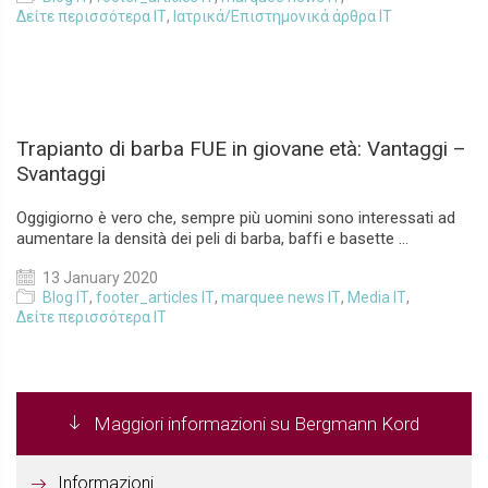
Δείτε περισσότερα IT
,
Ιατρικά/Επιστημονικά άρθρα IT
Trapianto di barba FUE in giovane età: Vantaggi –
Svantaggi
Oggigiorno è vero che, sempre più uomini sono interessati ad
aumentare la densità dei peli di barba, baffi e basette ...
13 January 2020
Blog IT
,
footer_articles IT
,
marquee news IT
,
Media IT
,
Δείτε περισσότερα IT
Maggiori informazioni su Bergmann Kord
Informazioni