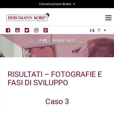
Comunicazione diretta
IT
F U E - R I S U L T A T I
Quando lo stato
“precedente”
dà valore al nostro
“dopo”
...
RISULTATI – FOTOGRAFIE E
FASI DI SVILUPPO
Caso 3