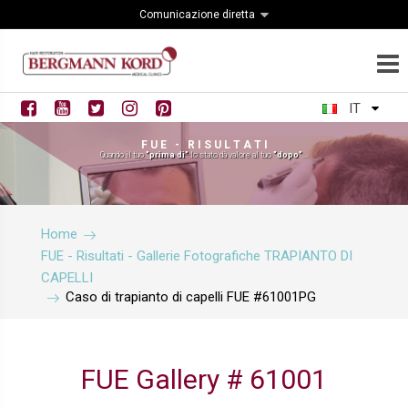
Comunicazione diretta
IT
F U E - R I S U L T A T I
Quando il tuo
"prima di"
lo stato dà valore al tuo
"dopo"
...
Home
FUE - Risultati - Gallerie Fotografiche TRAPIANTO DI
CAPELLI
Caso di trapianto di capelli FUE #61001PG
FUE Gallery # 61001