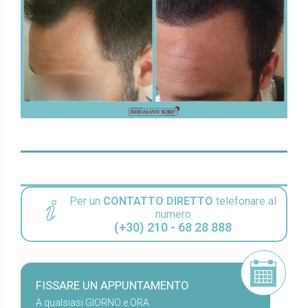
Per un
CONTATTO DIRETTO
telefonare al
numero
(+30) 210 - 68 28 888
FISSARE UN APPUNTAMENTO
A qualsiasi GIORNO e ORA