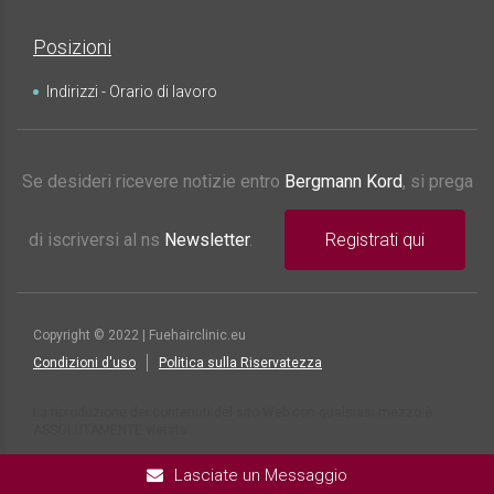
Posizioni
Indirizzi - Orario di lavoro
Se desideri ricevere notizie entro
Bergmann Kord
, si prega
di iscriversi al ns
Newsletter
.
Registrati qui
Copyright © 2022 | Fuehairclinic.eu
Condizioni d'uso
Politica sulla Riservatezza
La riproduzione dei contenuti del sito Web con qualsiasi mezzo è
ASSOLUTAMENTE vietata
Lasciate un Messaggio