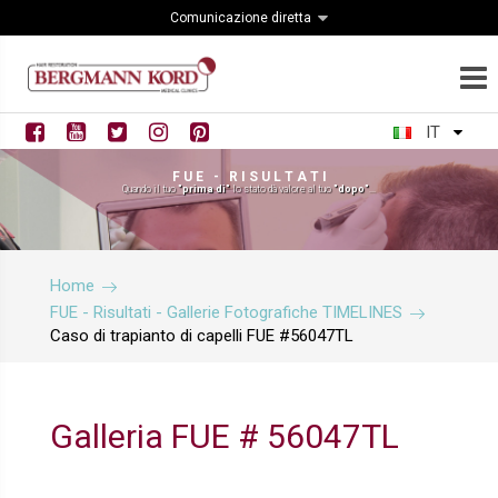
Comunicazione diretta
IT
F U E - R I S U L T A T I
Quando il tuo
"prima di"
lo stato dà valore al tuo
"dopo"
...
Home
FUE - Risultati - Gallerie Fotografiche TIMELINES
Caso di trapianto di capelli FUE #56047TL
Galleria FUE # 56047TL