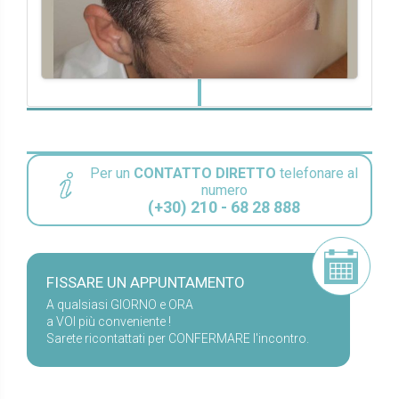
Per un
CONTATTO DIRETTO
telefonare al
numero
(+30) 210 - 68 28 888
FISSARE UN APPUNTAMENTO
A qualsiasi GIORNO e ORA
a VOI più conveniente !
Sarete ricontattati per CONFERMARE l'incontro.