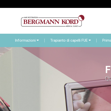
Informazioni
Trapiant
Contatti
Online D
Informazioni
Trapianto di capelli FUE
Prim
F
Qu