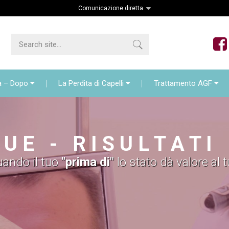
Comunicazione diretta
o di capelli FUE
Prima – Dopo
La Perdita di Cape
iagnosis
a – Dopo
La Perdita di Capelli
Trattamento AGF
 U E - R I S U L T A T I
ando il tuo
"prima di"
lo stato dà valore al 