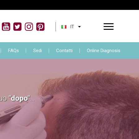
lli
Trattamento AGF
FAQs
Sedi
IT
FAQs
Sedi
Contatti
Online Diagnosis
tuo
"dopo"
...