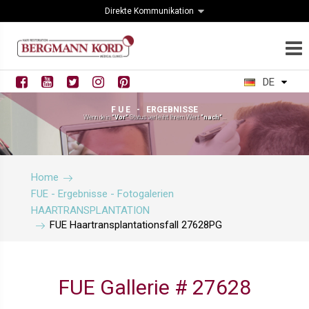
Direkte Kommunikation
DE
F U E - ERGEBNISSE
Wenn dein
"Vor"
Status verleiht Ihrem Wert
"nach"
...
Home
FUE - Ergebnisse - Fotogalerien
HAARTRANSPLANTATION
FUE Haartransplantationsfall 27628PG
FUE Gallerie # 27628